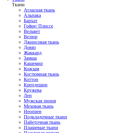
Ткани
Атласная ткань
Альпака
Бархат
Гофре/ Плиссе
Вельвет
Велюр
Джинсовая ткань
Довяз
Жаккард
Замша
Кашемир
Кожзам
Костюмная ткань
Коттон
Крепдешин
Кружева
Лен
Мужская линия
Меховая ткань
Неопрен
Подкладочные ткани
Пайеточная ткань
Плащевые ткани
Пальтовая шерсть