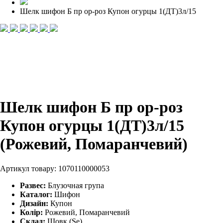
Шелк шифон Б пр ор-роз Купон огурцы 1(ДТ)3л/15
Шелк шифон Б пр ор-роз
Купон огурцы 1(ДТ)3л/15
(Рожевий, Помаранчевий)
Артикул товару:
1070110000053
Развес:
Блузочная група
Каталог:
Шифон
Дизайн:
Купон
Колір:
Рожевий, Помаранчевий
Склад:
Шовк (Se)