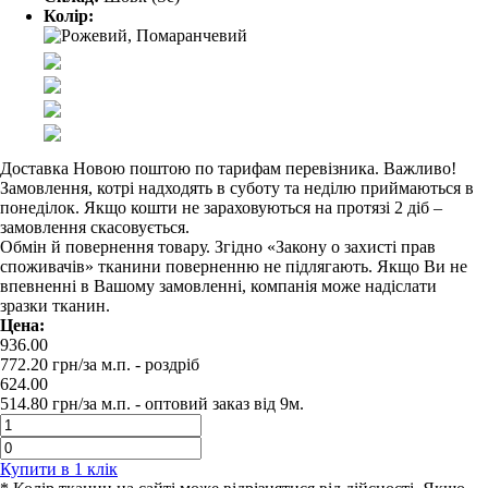
Колір:
Доставка Новою поштою по тарифам перевізника. Важливо!
Замовлення, котрі надходять в суботу та неділю приймаються в
понеділок. Якщо кошти не зараховуються на протязі 2 діб –
замовлення скасовується.
Обмін й повернення товару. Згідно «Закону о захисті прав
споживачів» тканини поверненню не підлягають. Якщо Ви не
впевненні в Вашому замовленні, компанія може надіслати
зразки тканин.
Цена:
936.00
772.20
грн/за м.п.
- роздрiб
624.00
514.80
грн/за м.п. -
оптовий заказ вiд 9м.
Купити в 1 клiк