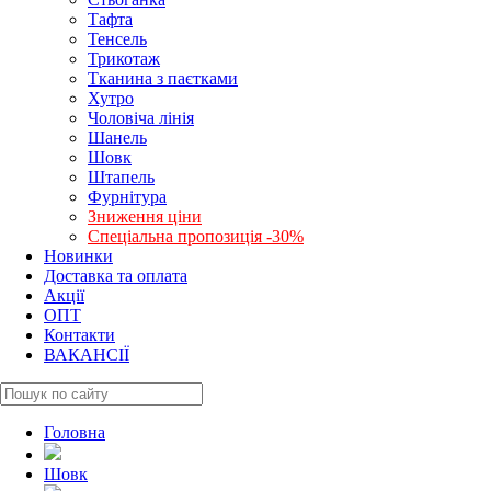
Тафта
Тенсель
Трикотаж
Тканина з паєтками
Хутро
Чоловіча лінія
Шанель
Шовк
Штапель
Фурнітура
Зниження ціни
Спеціальна пропозиція -30%
Новинки
Доставка та оплата
Акції
ОПТ
Контакти
ВАКАНСІЇ
Головна
Шовк