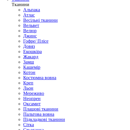
Тканини
Альпака
Атлас
Весільні тканини
Вельвет
Велюр
Джинс
Гофре/ Плісе
Довяз
Екошкіра
Жакард
Замш
Кашемір
Котон
Костюмна вовна
Креп
Льон
Мереживо
Неопрен
Оксамит
Плащові тканини
Пальтова вовна
Підкладкові тканини
Сітка
Стьоганка