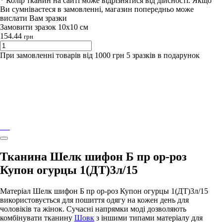
* Колір тканин на сайті може відрізнятися від дійсності. Якщо
Ви сумніваєтеся в замовленні, магазин попередньо може
вислати Вам зразки
Замовити зразок 10х10 см
154.44
грн
При замовленні товарів від 1000 грн 5 зразків в подарунок
Тканина Шелк шифон Б пр ор-роз
Купон огурцы 1(ДТ)3л/15
Матеріал Шелк шифон Б пр ор-роз Купон огурцы 1(ДТ)3л/15
використовується для пошиття одягу на кожен день для
чоловіків та жінок. Сучасні напрямки моді дозволяють
комбінувати тканину
Шовк
з іншими типами матеріалу для