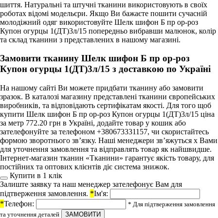
шиття. Натуральні та штучні тканини використовують в своїх
роботах відомі модельєри. Якщо Ви бажаєте пошити сучасній
молодіжний одяг використовуйте Шелк шифон Б пр ор-роз
Купон огурцы 1(ДТ)3л/15 попередньо вибравши малюнок, колір
та склад тканини з представлених в нашому магазині.
Замовити тканину Шелк шифон Б пр ор-роз
Купон огурцы 1(ДТ)3л/15 з доставкою по Україні
На нашому сайті Ви можете придбати тканину або замовити
зразок. В каталозі магазину представлені тканини європейських
виробників, та відповідають сертифікатам якості. Для того щоб
купити Шелк шифон Б пр ор-роз Купон огурцы 1(ДТ)3л/15 ціна
за метр 772.20 грн в Україні, додайте товар у кошик або
зателефонуйте за телефоном +380673331157, чи скористайтесь
формою зворотнього зв’язку. Наші менеджери зв’яжуться х Вами
для уточнення замовлення та відправлять товар як найшвидше.
Інтернет-магазин тканин «Тканини» гарантує якість товару, для
постійних та оптових клієнтів діє система знижок.
Купити в 1 клiк
Залиште заявку та наш менеджер зателефонує Вам для
підтверження замовлення.
*
Ім'я:
*
Телефон:
* Для підтверження замовлення
та уточнення деталей