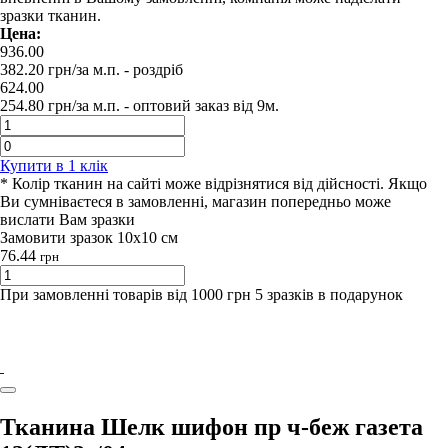
зразки тканин.
Цена:
936.00
382.20
грн/за м.п.
- роздрiб
624.00
254.80
грн/за м.п. -
оптовий заказ вiд 9м.
Купити в 1 клiк
* Колір тканин на сайті може відрізнятися від дійсності. Якщо
Ви сумніваєтеся в замовленні, магазин попередньо може
вислати Вам зразки
Замовити зразок 10х10 см
76.44
грн
При замовленні товарів від 1000 грн 5 зразків в подарунок
Тканина Шелк шифон пр ч-беж газета