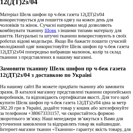
12(ДТ)2з/04
Матеріал Шелк шифон пр ч-беж газета 12(ДТ)2з/04
використовується для пошиття одягу на кожен день для
чоловіків та жінок. Сучасні напрямки моді дозволяють
комбінувати тканину
Шовк
з іншими типами матеріалу для
шиття. Натуральні та штучні тканини використовують в своїх
роботах відомі модельєри. Якщо Ви бажаєте пошити сучасній
молодіжний одяг використовуйте Шелк шифон пр ч-беж газета
12(ДТ)2з/04 попередньо вибравши малюнок, колір та склад
тканини з представлених в нашому магазині.
Замовити тканину Шелк шифон пр ч-беж газета
12(ДТ)2з/04 з доставкою по Україні
На нашому сайті Ви можете придбати тканину або замовити
зразок. В каталозі магазину представлені тканини європейських
виробників, та відповідають сертифікатам якості. Для того щоб
купити Шелк шифон пр ч-беж газета 12(ДТ)2з/04 ціна за метр
382.20 грн в Україні, додайте товар у кошик або зателефонуйте
за телефоном +380673331157, чи скористайтесь формою
зворотнього зв’язку. Наші менеджери зв’яжуться х Вами для
уточнення замовлення та відправлять товар як найшвидше.
Інтернет-магазин тканин «Тканини» гарантує якість товару, для