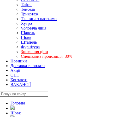
Тафта
Тенсель
Трикотаж
Тканина з паєтками
Хутро
Чоловіча лінія
Шанель
Шовк
Штапель
Фурнітура
Зниження ціни
Спеціальна пропозиція -30%
Новинки
Доставка та оплата
Акції
ОПТ
Контакти
ВАКАНСІЇ
Головна
Шовк