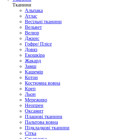
Тканини
Альпака
Атлас
Весільні тканини
Вельвет
Велюр
Джинс
Гофре/ Плісе
Довяз
Екошкіра
Жакард
Замш
Кашемір
Котон
Костюмна вовна
Креп
Льон
Мереживо
Неопрен
Оксамит
Плащові тканини
Пальтова вовна
Підкладкові тканини
Сітка
Стьоганка