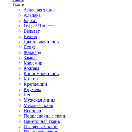
Ткани
Атласная ткань
Альпака
Бархат
Гофре/ Плиссе
Вельвет
Велюр
Джинсовая ткань
Довяз
Жаккард
Замша
Кашемир
Кожзам
Костюмная ткань
Коттон
Крепдешин
Кружева
Лен
Мужская линия
Меховая ткань
Неопрен
Подкладочные ткани
Пайеточная ткань
Плащевые ткани
Пальтовая шерсть