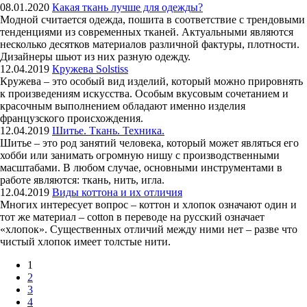
08.01.2020
Какая ткань лучше для одежды?
Модной считается одежда, пошита в соответствие с трендовыми
тенденциями из современных тканей. Актуальными являются
несколько десятков материалов различной фактуры, плотности.
Дизайнеры шьют из них разную одежду.
12.04.2019
Кружева Solstiss
Кружева – это особый вид изделий, который можно прировнять
к произведениям искусства. Особым вкусовым сочетанием и
красочным выполнением обладают именно изделия
французского происхождения.
12.04.2019
Шитье. Ткань. Техника.
Шитье – это род занятий человека, который может являться его
хобби или занимать огромную нишу с производственными
масштабами. В любом случае, основными инструментами в
работе являются: ткань, нить, игла.
12.04.2019
Виды коттона и их отличия
Многих интересует вопрос – коттон и хлопок означают один и
тот же материал – cotton в переводе на русский означает
«хлопок». Существенных отличий между ними нет – разве что
чистый хлопок имеет толстые нити.
1
2
3
4