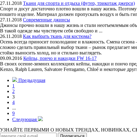
27.11.2018
Ткани для спорта и отдыха (футер, трикотаж джерси)
Спорт и досуг достаточно плотно вошли в нашу жизнь. Поэтому
пошито изделие. Материал должен пропускать воздух и быть гиг
27.11.2018
Современные джинсы
Джинсы прочно вошли в нашу жизнь и стали неотъемлемым объек
В такой одежде мы чувствуем себя свободно и ...
26.11.2018
Как выбрать ткань для костюма?
Осень всегда приносит похолодание и влажность. Смена сезона 
сложно сделать правильный выбор ткани – рынок предлагает мно
стойко выносить холод, но и стильно выглядеть.
09.09.2016
Кейпы, пончо и накидки FW 16-17
В своих осенне-зимних коллекциях кейпы, накидки и пончо предст
Kenzo, Ralph Lauren, Salvatore Ferragamo, Chloé и некоторые друг
Предыдущая
1
2
3
4
...
9
Следующая
УЗНАЙТЕ ПЕРВЫМИ О НОВЫХ ТРЕНДАХ, НОВИНКАХ, 