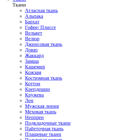
Ткани
Атласная ткань
Альпака
Бархат
Гофре/ Плиссе
Вельвет
Велюр
Джинсовая ткань
Довяз
Жаккард
Замша
Кашемир
Кожзам
Костюмная ткань
Коттон
Крепдешин
Кружева
Лен
Мужская линия
Меховая ткань
Неопрен
Подкладочные ткани
Пайеточная ткань
Плащевые ткани
Пальтовая шерсть