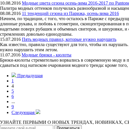
10.08.2016
Модные цвета сезона осень-зима 2016-2017 по Panton
Палитра модных оттенков получилась разнообразной и насыщенн
08.08.2016
11 тенденций сезона из Парижа, осень-зима 2016
Начнем, по традиции, с того, что осталось в Париже с предыдущ
длинные рукава, и любовь к геометрии, сконцентрированная в по
надетыми поверх рубашек и объемных свитеров, и шнуровки, и с
стремлениях довольно единодушны.
15.07.2016
Пять модных правил, которые нужно нарушить
Как известно, правила существуют для того, чтобы их нарушать
нужно нарушить этим летом.
11.07.2016
Модные брюки - кюлоты
Брюки-кюлоты стремительно ворвались в современную моду в п
сдаваться под натиском очарования модного тренда: кроме того
Предыдущая
1
4
5
6
...
9
Следующая
УЗНАЙТЕ ПЕРВЫМИ О НОВЫХ ТРЕНДАХ, НОВИНКАХ, 