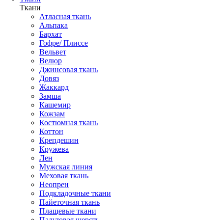
Ткани
Атласная ткань
Альпака
Бархат
Гофре/ Плиссе
Вельвет
Велюр
Джинсовая ткань
Довяз
Жаккард
Замша
Кашемир
Кожзам
Костюмная ткань
Коттон
Крепдешин
Кружева
Лен
Мужская линия
Меховая ткань
Неопрен
Подкладочные ткани
Пайеточная ткань
Плащевые ткани
Пальтовая шерсть