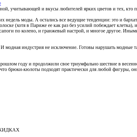
e
ой, учитывающей и вкусы любителей ярких цветов и тех, кто п
их недель моды. А остались все ведущие тенденции: это и барха
лоске (хотя в Париже ее как раз без усилий побеждает клетка), 
апоги по колено, и гранжевый настрой, и многое другое. Иными
. И модная индустрия не исключение. Готовы нарушать модные т
рошлом году и продолжили свое триумфально шествие в весенн
, что брюки-кюлоты подходят практически для любой фигуры, он
СКИДКАХ